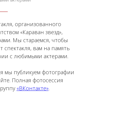
такля, организованного
ством «Караван звезд»,
ами. Мы стараемся, чтобы
 спектакля, вам на память
фии с любимыми актерами.
ля мы публикуем фотографии
йте. Полная фотосессия
группу
«ВКонтакте»
.