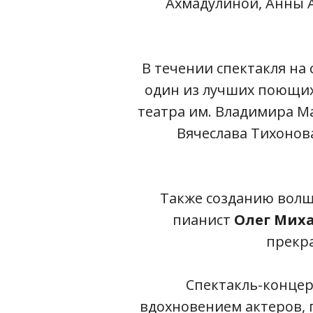
Ахмадулиной, Анны А
В течении спектакля на 
один из лучших поющи
театра им. Владимира Ма
Вячеслава Тихонова
Также созданию волш
пианист
Олег Мих
прекра
Спектакль-концерт
вдохновением актеров, 