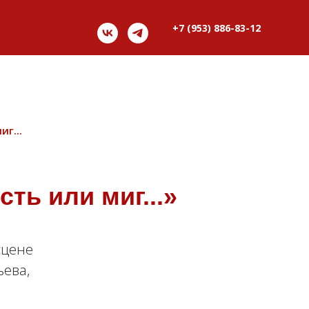
+7 (953) 886-83-12
г...
ть или миг...»
сцене
ьева,