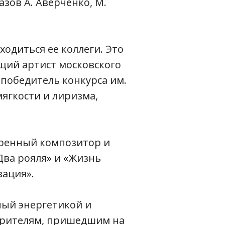
зов А. Аверченко, М.
ходиться ее коллеги. Это
щий артист московского
 победитель конкурса им.
мягкости и лиризма,
аренный композитор и
Два рояля» и «Жизнь
вация».
нный энергетикой и
 зрителям, пришедшим на