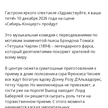
Гастроли яркого спектакля «Здравствуйте, я ваша
тетя!» 10 декабря 2026 года на сцене
«Сибирь‑Концерт» пройдут
Это музыкальная комедия с переодеваниями по
мотивам знаменитой пьесы Брэндона Томаса
«Тетушка Чарли» (1894) – легендарного фарса,
который десятилетиями покоряет зрителей по
всему миру.
В центре сюжета суматошные приготовления к
приему в доме полковника сэра Френсиса Чеснея:
все ждут богатую вдову Донну Розу Д’Альвадорес,
тетку Чарли. Но миллионерша не приезжает, а
гости уже на пороге! Выход находит Лорд
Баберлей: он решается сыграть роль тети на
торжественном приеме. С этого момента
начинается каскад уморительных